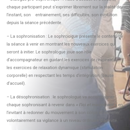
chaque participant peut s’exprimer librement sur la réalité de
l’instant, son entrainement, ses difficultés, son évolution
depuis la séance précédente.
– La sophronisation : Le sophrologue présente le contenu de
la séance à venir en montrant les nouveaux exercices qui
seront à initier. Le sophrologue joue son rôle
d’accompagnateur en guidant les exercices de respiration,
les exercices de relaxation dynamique (stimulation
corporelle) en respectant les temps d’intégration (pause
d’accueil).
– La désophronisation : le sophrologue va accompagner
chaque sophronisant à revenir dans
« l’ici et maintenant »
en
l’invitant à redonner du mouvement à son corps et ramener
volontairement sa vigilance à un niveau ordinaire d’activité.